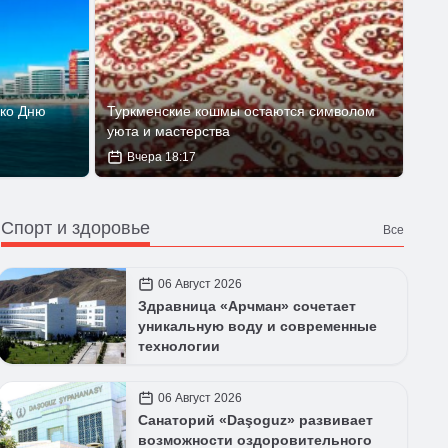
ко Дню
Туркменские кошмы остаются символом
уюта и мастерства
Вчера 18:17
Спорт и здоровье
Все
06 Август 2026
Здравница «Арчман» сочетает
уникальную воду и современные
технологии
06 Август 2026
Санаторий «Daşoguz» развивает
возможности оздоровительного