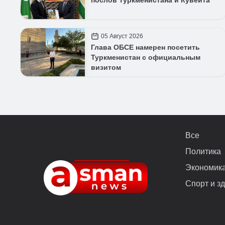
послов Туркменистана и Кувейта
05 Август 2026
Глава ОБСЕ намерен посетить
Туркменистан с официальным
визитом
Все
Политика
Экономик
Спорт и з