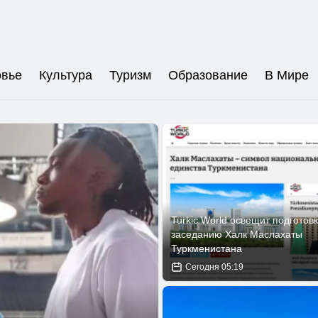
овье
Культура
Туризм
Образование
В Мире
Turkic World освещит подготовк
заседанию Халк Маслахаты
Туркменистана
Сегодня 05:19