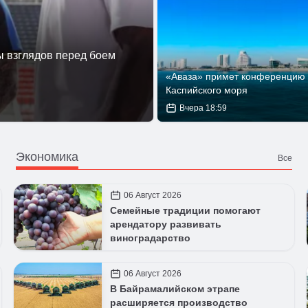
 взглядов перед боем
«Аваза» примет конференцию 
Каспийского моря
Вчера 18:59
Экономика
Все
06 Август 2026
Семейные традиции помогают
арендатору развивать
виноградарство
06 Август 2026
В Байрамалийском этрапе
расширяется производство