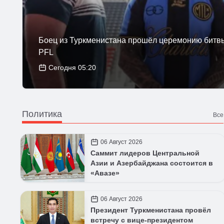
Боец из Туркменистана прошёл церемонию битвы
PFL
Сегодня 05:20
Политика
Все
06 Август 2026
Саммит лидеров Центральной
Азии и Азербайджана состоится в
«Авазе»
06 Август 2026
Президент Туркменистана провёл
встречу с вице-президентом