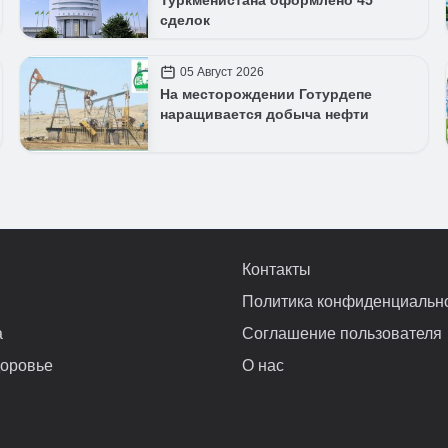
Туркменистана оформлено 45
сделок
05 Август 2026
На месторождении Готурдепе
наращивается добыча нефти
Контакты
Политика конфиденциальн
а
Соглашение пользователя
доровье
О нас