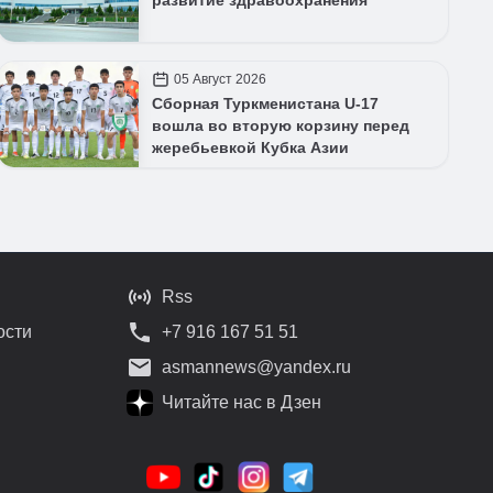
развитие здравоохранения
05 Август 2026
Сборная Туркменистана U-17
вошла во вторую корзину перед
жеребьевкой Кубка Азии
Rss
ости
+7 916 167 51 51
asmannews@yandex.ru
Читайте нас в Дзен