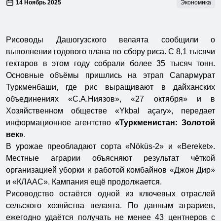
14 Ноябрь 2025
Экономика
Рисоводы Дашогузского велаята сообщили о
выполнении годового плана по сбору риса. С 8,1 тысячи
гектаров в этом году собрали более 35 тысяч тонн.
Основные объёмы пришлись на этрап Сапармурат
Туркменбаши, где рис выращивают в дайханских
объединениях «С.А.Ниязов», «27 октября» и в
Хозяйственном обществе «Ykbal açary», передает
информационное агентство
«Туркменистан: Золотой
век»
.
В урожае преобладают сорта «Nöküs-2» и «Bereket».
Местные аграрии объясняют результат чёткой
организацией уборки и работой комбайнов «Джон Дир»
и «КЛААС». Кампания ещё продолжается.
Рисоводство остаётся одной из ключевых отраслей
сельского хозяйства велаята. По данным аграриев,
ежегодно удаётся получать не менее 43 центнеров с