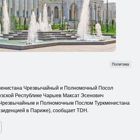
Политика
менистана Чрезвычайный и Полномочный Посол
узской Республике Чарыев Максат Эсенович
 Чрезвычайным и Полномочным Послом Туркменистана
езиденцией в Париже), сообщает TDH.