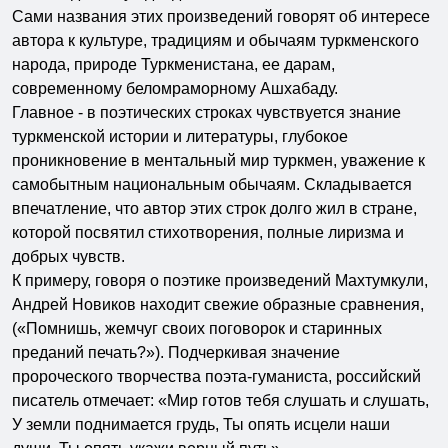
Сами названия этих произведений говорят об интересе
автора к культуре, традициям и обычаям туркменского
народа, природе Туркменистана, ее дарам,
современному беломраморному Ашхабаду.
Главное - в поэтических строках чувствуется знание
туркменской истории и литературы, глубокое
проникновение в ментальный мир туркмен, уважение к
самобытным национальным обычаям. Складывается
впечатление, что автор этих строк долго жил в стране,
которой посвятил стихотворения, полные лиризма и
добрых чувств.
К примеру, говоря о поэтике произведений Махтумкули,
Андрей Новиков находит свежие образные сравнения,
(«Помнишь, жемчуг своих поговорок и старинных
преданий печать?»). Подчеркивая значение
пророческого творчества поэта-гуманиста, российский
писатель отмечает: «Мир готов тебя слушать и слушать,
У земли поднимается грудь, Ты опять исцели наши