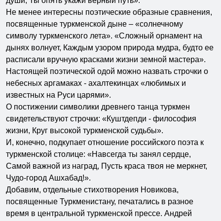
души, Ты опять укажи верный путь».
Не менее интересны поэтические образные сравнения,
посвященные туркменской дыне – «солнечному
символу туркменского лета». «Сложный орнамент на
дынях волнует, Каждым узором природа мудра, будто ее
расписали вручную красками жизни земной мастера».
Настоящей поэтической одой можно назвать строчки о
небесных аргамаках - ахалтекинцах «любимых и
известных на Руси царями».
О постижении символики древнего танца туркмен
свидетельствуют строчки: «Куштдепди - философия
жизни, Круг высокой туркменской судьбы».
И, конечно, подкупает отношение российского поэта к
туркменской столице: «Навсегда ты занял сердце,
Самой важной из наград, Пусть краса твоя не меркнет,
Чудо-город Ашхабад!».
Добавим, отдельные стихотворения Новикова,
посвященные Туркменистану, печатались в разное
время в центральной туркменской прессе. Андрей